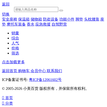
返回
切换
安全座椅
保温箱
储物箱
防盗设备
功能小件
脚垫
头枕腰靠
座
垫
摩托车装备
香水
应急救援
自驾野营
销量
综合
人气
价格
筛选
点击加载更多
返回首页
购物车
会员中心
联系我们
ICP备案证书号:
粤ICP备12061602号
© 2005-2026 小美百货 版权所有，并保留所有权利。

首页

分类