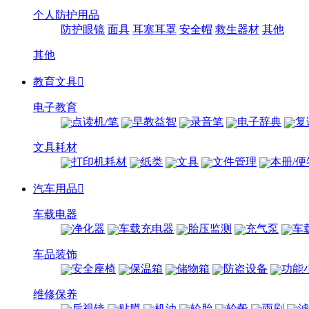
个人防护用品
防护眼镜
面具
耳塞耳罩
安全帽
救生器材
其他
其他
教育文具

电子教育
点读机/笔
早教益智
录音笔
电子辞典
复
文具耗材
打印机耗材
纸类
文具
文件管理
本册/便
汽车用品

车载电器
净化器
车载充电器
胎压监测
充气泵
车
车品装饰
安全座椅
保温箱
储物箱
防盗设备
功能
维修保养
后视镜
贴膜
机油
轮胎
轮毂
雨刷
滤