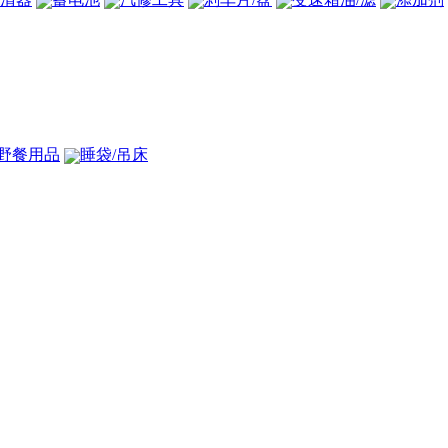
野餐用品
睡袋/吊床