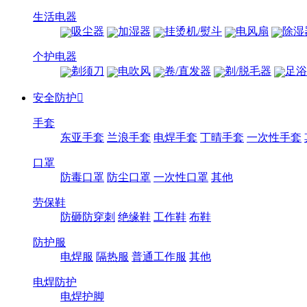
生活电器
吸尘器
加湿器
挂烫机/熨斗
电风扇
除湿
个护电器
剃须刀
电吹风
卷/直发器
剃/脱毛器
足浴
安全防护

手套
东亚手套
兰浪手套
电焊手套
丁晴手套
一次性手套
口罩
防毒口罩
防尘口罩
一次性口罩
其他
劳保鞋
防砸防穿刺
绝缘鞋
工作鞋
布鞋
防护服
电焊服
隔热服
普通工作服
其他
电焊防护
电焊护脚