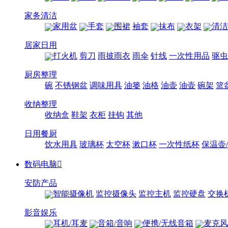
家务清洁
家用盆
手套
围裙
袖套
抹布
衣架
清洁
居家日用
打火机
剪刀
雨披雨衣
雨伞
针线
一次性用品
驱虫
厨房整理
碗
不锈钢盆
调味用具
油篓
油格
油壶
油壶
碗架
篮
收纳整理
收纳盒
鞋架
衣柜
挂钩
其他
日用餐厨
饮水用具
玻璃杯
太空杯
漱口杯
一次性纸杯
保温壶
数码电脑

安防产品
智能摄像机
监控摄像头
监控主机
监控硬盘
交换
影音娱乐
耳机/耳麦
音箱/音响
便携/无线音箱
麦克风