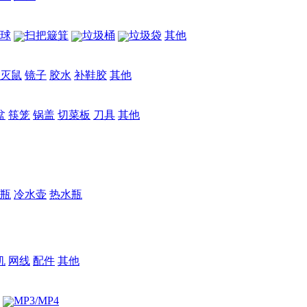
球
扫把簸箕
垃圾桶
垃圾袋
其他
灭鼠
镜子
胶水
补鞋胶
其他
盆
筷笼
锅盖
切菜板
刀具
其他
/瓶
冷水壶
热水瓶
机
网线
配件
其他
MP3/MP4