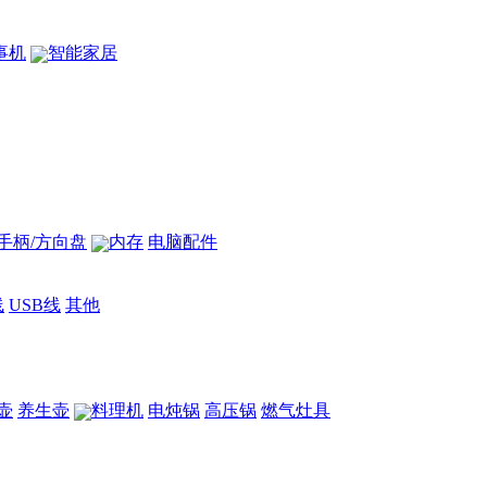
事机
智能家居
手柄/方向盘
内存
电脑配件
线
USB线
其他
壶
养生壶
料理机
电炖锅
高压锅
燃气灶具