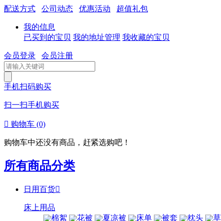
配送方式
公司动态
优惠活动
超值礼包
我的信息
已买到的宝贝
我的地址管理
我收藏的宝贝
会员登录
会员注册
手机扫码购买
扫一扫手机购买

购物车
(0)
购物车中还没有商品，赶紧选购吧！
所有商品分类
日用百货

床上用品
棉絮
花被
夏凉被
床单
被套
枕头
草