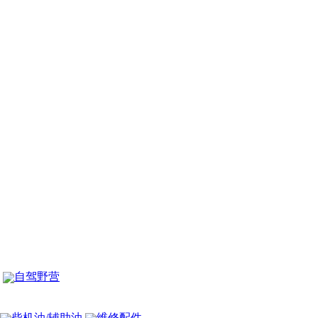
自驾野营
柴机油/辅助油
维修配件