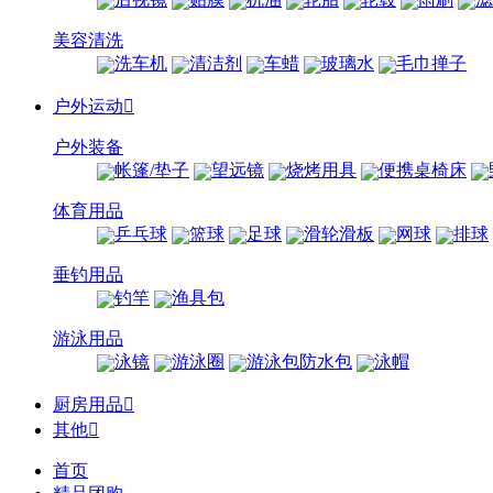
美容清洗
洗车机
清洁剂
车蜡
玻璃水
毛巾掸子
户外运动

户外装备
帐篷/垫子
望远镜
烧烤用具
便携桌椅床
体育用品
乒乓球
篮球
足球
滑轮滑板
网球
排球
垂钓用品
钓竿
渔具包
游泳用品
泳镜
游泳圈
游泳包防水包
泳帽
厨房用品

其他

首页