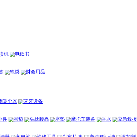
读机
电纸书
签
笔类
财会用品
载吸尘器
蓝牙设备
小件
脚垫
头枕腰靠
座垫
摩托车装备
香水
应急救援
清器
蓄电池
汽修工具
刹车片/盘
变速箱油/滤
添加剂