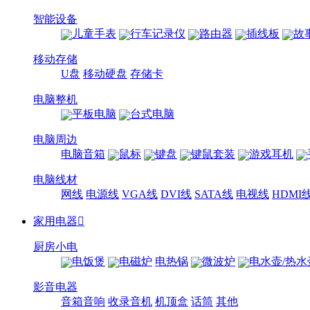
智能设备
儿童手表
行车记录仪
路由器
插线板
故
移动存储
U盘
移动硬盘
存储卡
电脑整机
平板电脑
台式电脑
电脑周边
电脑音箱
鼠标
键盘
键鼠套装
游戏耳机
电脑线材
网线
电源线
VGA线
DVI线
SATA线
电视线
HDMI
家用电器

厨房小电
电饭煲
电磁炉
电热锅
微波炉
电水壶/热水
影音电器
音箱音响
收录音机
机顶盒
话筒
其他