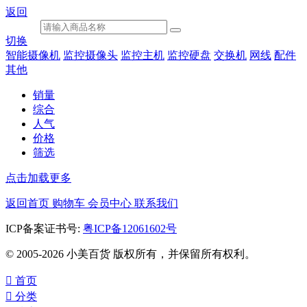
返回
切换
智能摄像机
监控摄像头
监控主机
监控硬盘
交换机
网线
配件
其他
销量
综合
人气
价格
筛选
点击加载更多
返回首页
购物车
会员中心
联系我们
ICP备案证书号:
粤ICP备12061602号
© 2005-2026 小美百货 版权所有，并保留所有权利。

首页

分类