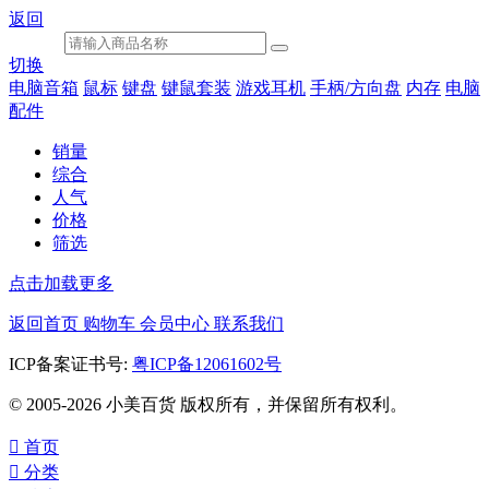
返回
切换
电脑音箱
鼠标
键盘
键鼠套装
游戏耳机
手柄/方向盘
内存
电脑
配件
销量
综合
人气
价格
筛选
点击加载更多
返回首页
购物车
会员中心
联系我们
ICP备案证书号:
粤ICP备12061602号
© 2005-2026 小美百货 版权所有，并保留所有权利。

首页

分类