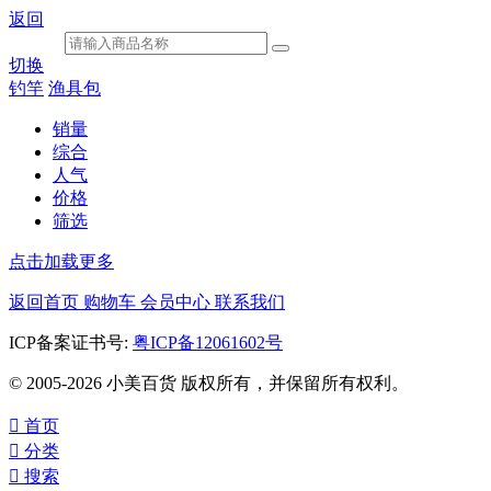
返回
切换
钓竿
渔具包
销量
综合
人气
价格
筛选
点击加载更多
返回首页
购物车
会员中心
联系我们
ICP备案证书号:
粤ICP备12061602号
© 2005-2026 小美百货 版权所有，并保留所有权利。

首页

分类

搜索