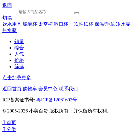
返回
切换
饮水用具
玻璃杯
太空杯
漱口杯
一次性纸杯
保温壶/瓶
冷水壶
热水瓶
销量
综合
人气
价格
筛选
点击加载更多
返回首页
购物车
会员中心
联系我们
ICP备案证书号:
粤ICP备12061602号
© 2005-2026 小美百货 版权所有，并保留所有权利。

首页

分类