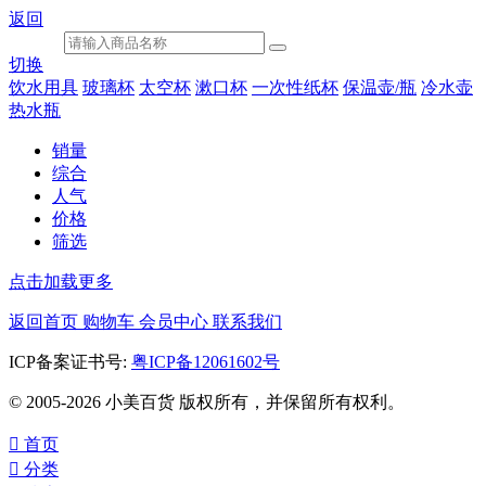
返回
切换
饮水用具
玻璃杯
太空杯
漱口杯
一次性纸杯
保温壶/瓶
冷水壶
热水瓶
销量
综合
人气
价格
筛选
点击加载更多
返回首页
购物车
会员中心
联系我们
ICP备案证书号:
粤ICP备12061602号
© 2005-2026 小美百货 版权所有，并保留所有权利。

首页

分类