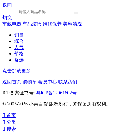
返回
切换
车载电器
车品装饰
维修保养
美容清洗
销量
综合
人气
价格
筛选
点击加载更多
返回首页
购物车
会员中心
联系我们
ICP备案证书号:
粤ICP备12061602号
© 2005-2026 小美百货 版权所有，并保留所有权利。

首页

分类

搜索