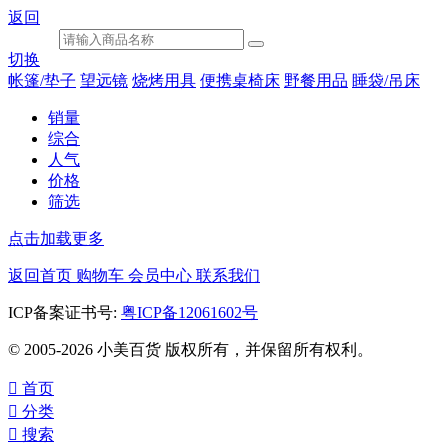
返回
切换
帐篷/垫子
望远镜
烧烤用具
便携桌椅床
野餐用品
睡袋/吊床
销量
综合
人气
价格
筛选
点击加载更多
返回首页
购物车
会员中心
联系我们
ICP备案证书号:
粤ICP备12061602号
© 2005-2026 小美百货 版权所有，并保留所有权利。

首页

分类

搜索