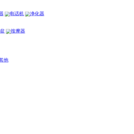
器
电话机
净化器
盆
按摩器
其他