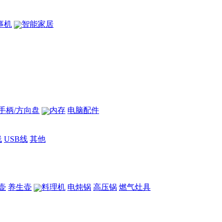
事机
智能家居
手柄/方向盘
内存
电脑配件
线
USB线
其他
壶
养生壶
料理机
电炖锅
高压锅
燃气灶具