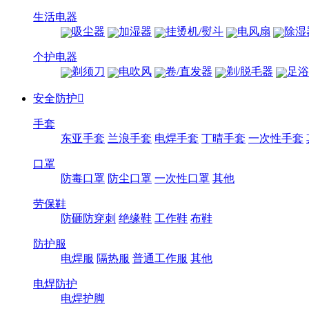
生活电器
吸尘器
加湿器
挂烫机/熨斗
电风扇
除湿
个护电器
剃须刀
电吹风
卷/直发器
剃/脱毛器
足浴
安全防护

手套
东亚手套
兰浪手套
电焊手套
丁晴手套
一次性手套
口罩
防毒口罩
防尘口罩
一次性口罩
其他
劳保鞋
防砸防穿刺
绝缘鞋
工作鞋
布鞋
防护服
电焊服
隔热服
普通工作服
其他
电焊防护
电焊护脚