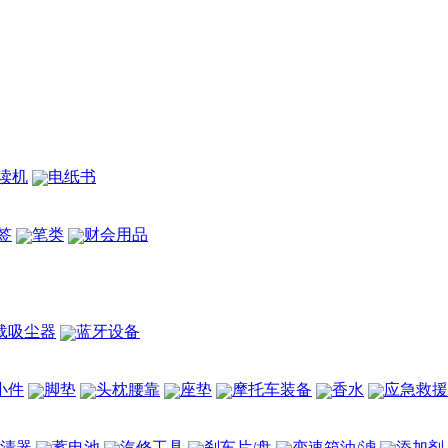
读机
电纸书
签
笔类
财会用品
载吸尘器
蓝牙设备
小件
脚垫
头枕腰靠
座垫
摩托车装备
香水
应急救援
清器
蓄电池
汽修工具
刹车片/盘
变速箱油/滤
添加剂