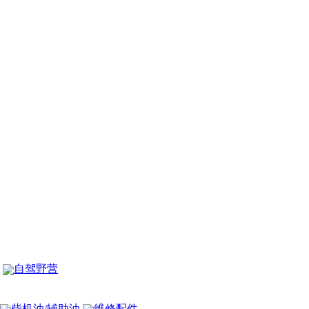
自驾野营
柴机油/辅助油
维修配件