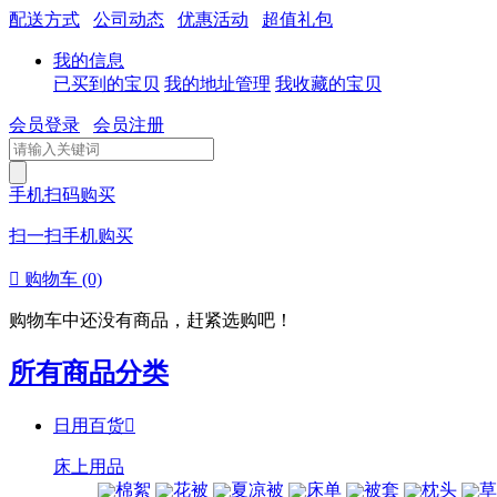
配送方式
公司动态
优惠活动
超值礼包
我的信息
已买到的宝贝
我的地址管理
我收藏的宝贝
会员登录
会员注册
手机扫码购买
扫一扫手机购买

购物车
(0)
购物车中还没有商品，赶紧选购吧！
所有商品分类
日用百货

床上用品
棉絮
花被
夏凉被
床单
被套
枕头
草