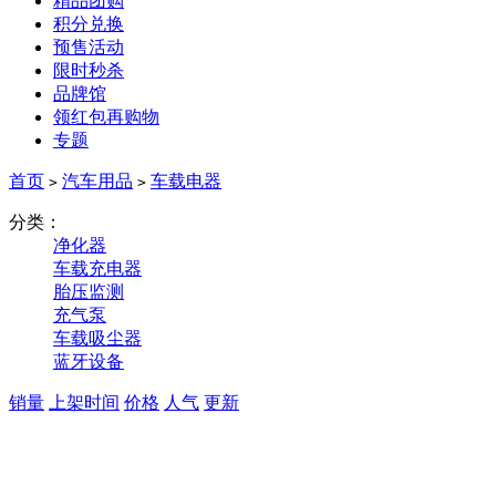
精品团购
积分兑换
预售活动
限时秒杀
品牌馆
领红包再购物
专题
首页
汽车用品
车载电器
>
>
分类：
净化器
车载充电器
胎压监测
充气泵
车载吸尘器
蓝牙设备
销量
上架时间
价格
人气
更新