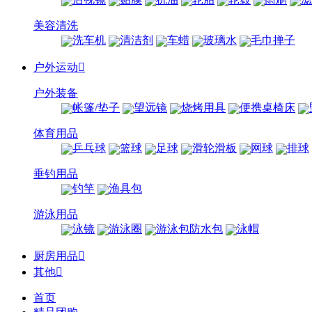
美容清洗
洗车机
清洁剂
车蜡
玻璃水
毛巾掸子
户外运动

户外装备
帐篷/垫子
望远镜
烧烤用具
便携桌椅床
体育用品
乒乓球
篮球
足球
滑轮滑板
网球
排球
垂钓用品
钓竿
渔具包
游泳用品
泳镜
游泳圈
游泳包防水包
泳帽
厨房用品

其他

首页