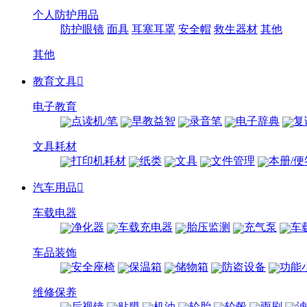
个人防护用品
防护眼镜
面具
耳塞耳罩
安全帽
救生器材
其他
其他
教育文具

电子教育
点读机/笔
早教益智
录音笔
电子辞典
复
文具耗材
打印机耗材
纸类
文具
文件管理
本册/便
汽车用品

车载电器
净化器
车载充电器
胎压监测
充气泵
车
车品装饰
安全座椅
保温箱
储物箱
防盗设备
功能
维修保养
后视镜
贴膜
机油
轮胎
轮毂
雨刷
滤