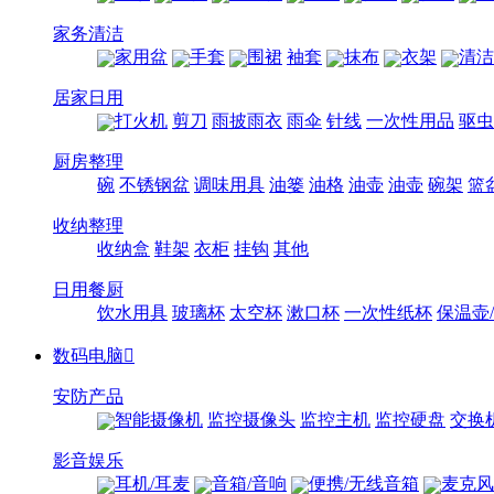
家务清洁
家用盆
手套
围裙
袖套
抹布
衣架
清洁
居家日用
打火机
剪刀
雨披雨衣
雨伞
针线
一次性用品
驱虫
厨房整理
碗
不锈钢盆
调味用具
油篓
油格
油壶
油壶
碗架
篮
收纳整理
收纳盒
鞋架
衣柜
挂钩
其他
日用餐厨
饮水用具
玻璃杯
太空杯
漱口杯
一次性纸杯
保温壶
数码电脑

安防产品
智能摄像机
监控摄像头
监控主机
监控硬盘
交换
影音娱乐
耳机/耳麦
音箱/音响
便携/无线音箱
麦克风