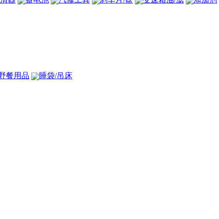
野餐用品
睡袋/吊床