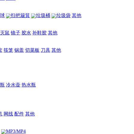
球
扫把簸箕
垃圾桶
垃圾袋
其他
灭鼠
镜子
胶水
补鞋胶
其他
盆
筷笼
锅盖
切菜板
刀具
其他
/瓶
冷水壶
热水瓶
机
网线
配件
其他
MP3/MP4