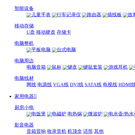
智能设备
儿童手表
行车记录仪
路由器
插线板
故
移动存储
U盘
移动硬盘
存储卡
电脑整机
平板电脑
台式电脑
电脑周边
电脑音箱
鼠标
键盘
键鼠套装
游戏耳机
电脑线材
网线
电源线
VGA线
DVI线
SATA线
电视线
HDMI
家用电器

厨房小电
电饭煲
电磁炉
电热锅
微波炉
电水壶/热水
影音电器
音箱音响
收录音机
机顶盒
话筒
其他