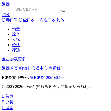
返回
切换
防毒口罩
防尘口罩
一次性口罩
其他
销量
综合
人气
价格
筛选
点击加载更多
返回首页
购物车
会员中心
联系我们
ICP备案证书号:
粤ICP备12061602号
© 2005-2026 小美百货 版权所有，并保留所有权利。

首页

分类

搜索