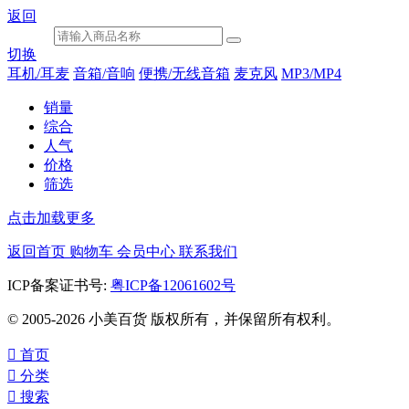
返回
切换
耳机/耳麦
音箱/音响
便携/无线音箱
麦克风
MP3/MP4
销量
综合
人气
价格
筛选
点击加载更多
返回首页
购物车
会员中心
联系我们
ICP备案证书号:
粤ICP备12061602号
© 2005-2026 小美百货 版权所有，并保留所有权利。

首页

分类

搜索