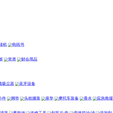
读机
电纸书
签
笔类
财会用品
载吸尘器
蓝牙设备
小件
脚垫
头枕腰靠
座垫
摩托车装备
香水
应急救援
清器
蓄电池
汽修工具
刹车片/盘
变速箱油/滤
添加剂