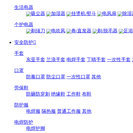
生活电器
吸尘器
加湿器
挂烫机/熨斗
电风扇
除湿
个护电器
剃须刀
电吹风
卷/直发器
剃/脱毛器
足浴
安全防护

手套
东亚手套
兰浪手套
电焊手套
丁晴手套
一次性手套
口罩
防毒口罩
防尘口罩
一次性口罩
其他
劳保鞋
防砸防穿刺
绝缘鞋
工作鞋
布鞋
防护服
电焊服
隔热服
普通工作服
其他
电焊防护
电焊护脚