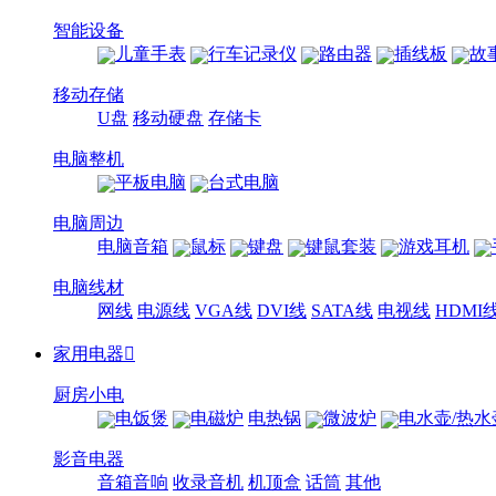
智能设备
儿童手表
行车记录仪
路由器
插线板
故
移动存储
U盘
移动硬盘
存储卡
电脑整机
平板电脑
台式电脑
电脑周边
电脑音箱
鼠标
键盘
键鼠套装
游戏耳机
电脑线材
网线
电源线
VGA线
DVI线
SATA线
电视线
HDMI
家用电器

厨房小电
电饭煲
电磁炉
电热锅
微波炉
电水壶/热水
影音电器
音箱音响
收录音机
机顶盒
话筒
其他