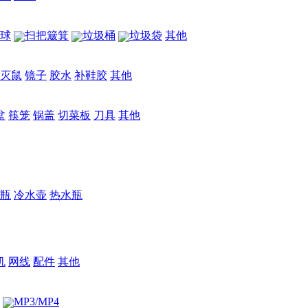
球
扫把簸箕
垃圾桶
垃圾袋
其他
灭鼠
镜子
胶水
补鞋胶
其他
盆
筷笼
锅盖
切菜板
刀具
其他
/瓶
冷水壶
热水瓶
机
网线
配件
其他
MP3/MP4