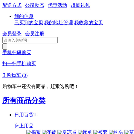
配送方式
公司动态
优惠活动
超值礼包
我的信息
已买到的宝贝
我的地址管理
我收藏的宝贝
会员登录
会员注册
手机扫码购买
扫一扫手机购买

购物车
(0)
购物车中还没有商品，赶紧选购吧！
所有商品分类
日用百货

床上用品
棉絮
花被
夏凉被
床单
被套
枕头
草