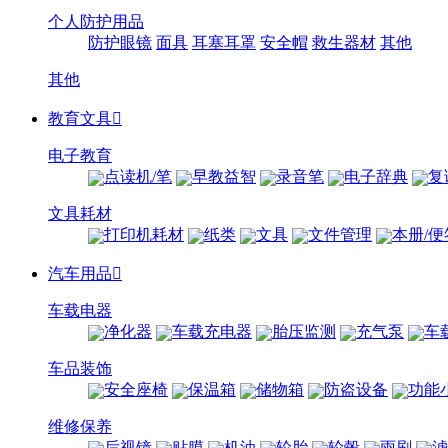
个人防护用品
防护眼镜
面具
耳塞耳罩
安全帽
救生器材
其他
其他
教育文具

电子教育
点读机/笔
早教益智
录音笔
电子辞典
复
文具耗材
打印机耗材
纸类
文具
文件管理
本册/便
汽车用品

车载电器
净化器
车载充电器
胎压监测
充气泵
车
车品装饰
安全座椅
保温箱
储物箱
防盗设备
功能
维修保养
后视镜
贴膜
机油
轮胎
轮毂
雨刷
滤