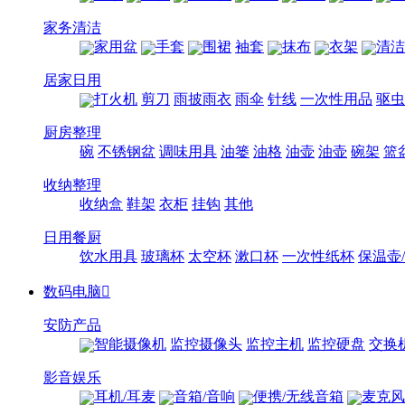
家务清洁
家用盆
手套
围裙
袖套
抹布
衣架
清洁
居家日用
打火机
剪刀
雨披雨衣
雨伞
针线
一次性用品
驱虫
厨房整理
碗
不锈钢盆
调味用具
油篓
油格
油壶
油壶
碗架
篮
收纳整理
收纳盒
鞋架
衣柜
挂钩
其他
日用餐厨
饮水用具
玻璃杯
太空杯
漱口杯
一次性纸杯
保温壶
数码电脑

安防产品
智能摄像机
监控摄像头
监控主机
监控硬盘
交换
影音娱乐
耳机/耳麦
音箱/音响
便携/无线音箱
麦克风