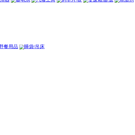
野餐用品
睡袋/吊床