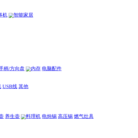
事机
智能家居
手柄/方向盘
内存
电脑配件
线
USB线
其他
壶
养生壶
料理机
电炖锅
高压锅
燃气灶具