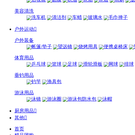
美容清洗
洗车机
清洁剂
车蜡
玻璃水
毛巾掸子
户外运动

户外装备
帐篷/垫子
望远镜
烧烤用具
便携桌椅床
体育用品
乒乓球
篮球
足球
滑轮滑板
网球
排球
垂钓用品
钓竿
渔具包
游泳用品
泳镜
游泳圈
游泳包防水包
泳帽
厨房用品

其他

首页