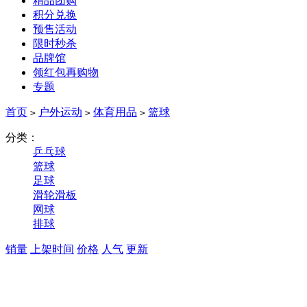
精品团购
积分兑换
预售活动
限时秒杀
品牌馆
领红包再购物
专题
首页
户外运动
体育用品
篮球
>
>
>
分类：
乒乓球
篮球
足球
滑轮滑板
网球
排球
销量
上架时间
价格
人气
更新