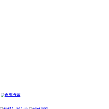
自驾野营
柴机油/辅助油
维修配件